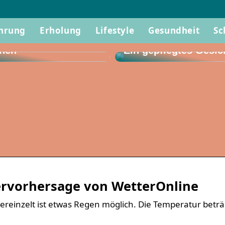
 wissen, wenn Sie
hrung
Erholung
Lifestyle
Gesundheit
Sc
rustoperation
hen
Ein gepflegtes Gesic
ervorhersage von WetterOnline
Vereinzelt ist etwas Regen möglich. Die Temperatur beträ