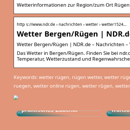
Wetterinformationen zur Region/zum Ort Rügen
http s://www.ndr.de › nachrichten › wetter › wetter1524…
Wetter Bergen/Rügen | NDR.d
Wetter Bergen/Rügen | NDR.de – Nachrichten –
Das Wetter in Bergen/Rügen. Finden Sie bei ndr.
Temperatur, Wetterzustand und Regenwahrschein
Keywords: wetter rügen, rügen wetter, wetter rüg
ruegen, wetter online rügen, wetter rūgen, wetter
Gut zu
So verwenden Sie
eine B
praktisches Zubehör
wünsc