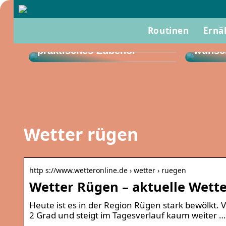
Routinen
Gut zu
Ernä
So verwenden Sie
eine B
praktisches Zubehör
wünsc
Wetter rügen
http s://www.wetteronline.de › wetter › ruegen
Wetter Rügen – aktuelle Wett
Heute ist es in der Region Rügen stark bewölkt. 
2 Grad und steigt im Tagesverlauf kaum weiter …