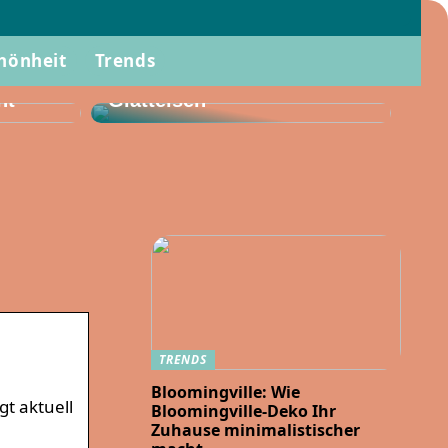
hönheit
Trends
Stylen Sie Ihr Haar diesen
Sommer mit einem
ht
Glätteisen
TRENDS
Bloomingville: Wie
gt aktuell
Bloomingville-Deko Ihr
Zuhause minimalistischer