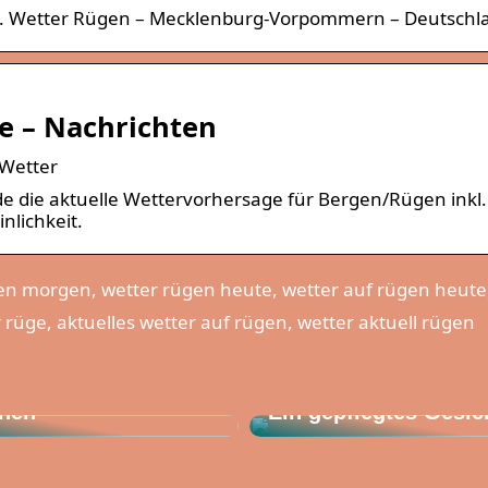
. Wetter Rügen – Mecklenburg-Vorpommern – Deutschl
e – Nachrichten
 Wetter
de die aktuelle Wettervorhersage für Bergen/Rügen inkl.
lichkeit.
en morgen, wetter rügen heute, wetter auf rügen heute
 rüge, aktuelles wetter auf rügen, wetter aktuell rügen
 wissen, wenn Sie
rustoperation
hen
Ein gepflegtes Gesic