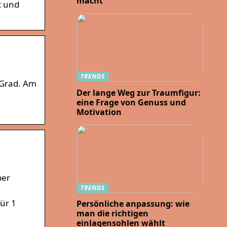
macht
t und
TRENDS
 Grad. Am
Der lange Weg zur Traumfigur:
eine Frage von Genuss und
Motivation
ber
TRENDS
ür 1
Persönliche anpassung: wie
man die richtigen
einlagensohlen wählt