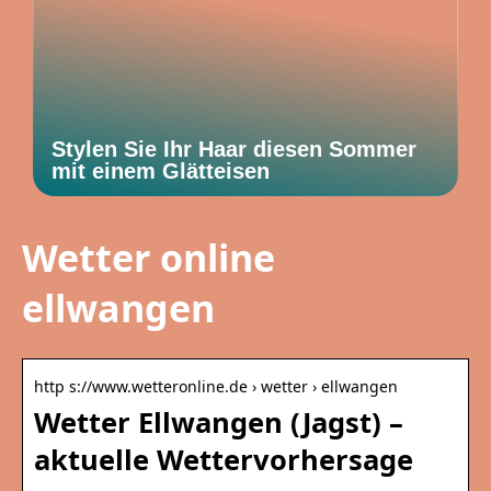
Stylen Sie Ihr Haar diesen Sommer
mit einem Glätteisen
Wetter online
ellwangen
http s://www.wetteronline.de › wetter › ellwangen
Wetter Ellwangen (Jagst) –
aktuelle Wettervorhersage