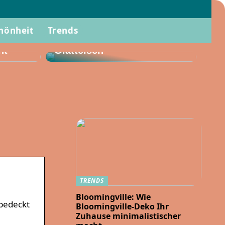
hönheit
Trends
Stylen Sie Ihr Haar diesen
Sommer mit einem
ht
Glätteisen
TRENDS
Bloomingville: Wie
 bedeckt
Bloomingville-Deko Ihr
Zuhause minimalistischer