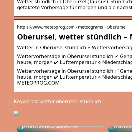
Wetter stündlich in Oberursel (Taunus). Stündlic
getaktete Vorhersage für morgen und die nächst
http s://www.meteoprog.com › meteograms › Oberursel
Oberursel, wetter stündlich 
Wetter in Oberursel stündlich ⋆ Wettervorhers
Wettervorhersage in Oberursel stündlich ✓ Gena
heute, morgen ✔️ Lufttemperatur ⋄ Niederschla
Wettervorhersage in Oberursel stündlich ✅ Gena
heute, morgen ✔️ Lufttemperatur ⋄ Niederschlag
METEOPROG.COM
Keywords: wetter oberursel stündlich
Gut zu
So verwenden Sie
eine B
praktisches Zubehör
wünsc