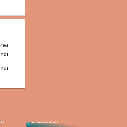
.COM
and)
and)
Stylen Sie Ihr Haar diesen
Sommer mit einem
ht
Glätteisen