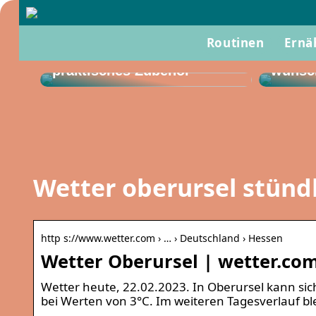
Routinen
Gut zu
Ernä
So verwenden Sie
eine B
praktisches Zubehör
wünsc
Wetter oberursel stünd
http s://www.wetter.com › … › Deutschland › Hessen
Wetter Oberursel | wetter.co
Wetter heute, 22.02.2023. In Oberursel kann si
bei Werten von 3°C. Im weiteren Tagesverlauf bl