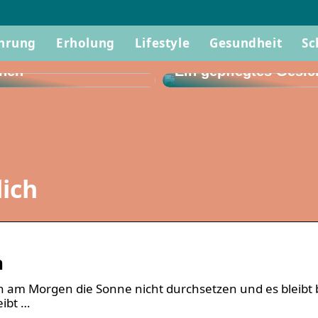
 wissen, wenn Sie
hrung
Erholung
Lifestyle
Gesundheit
Sc
rustoperation
hen
Ein gepflegtes Gesic
lich
m
ch am Morgen die Sonne nicht durchsetzen und es bleibt
eibt …