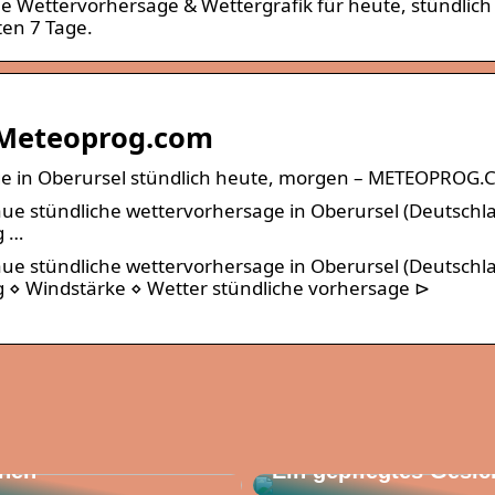
he Wettervorhersage & Wettergrafik für heute, stündlich
en 7 Tage.
– Meteoprog.com
age in Oberursel stündlich heute, morgen – METEOPROG
ue stündliche wettervorhersage in Oberursel (Deutschl
g …
ue stündliche wettervorhersage in Oberursel (Deutschl
 ⋄ Windstärke ⋄ Wetter stündliche vorhersage ⊳
 wissen, wenn Sie
rustoperation
hen
Ein gepflegtes Gesic