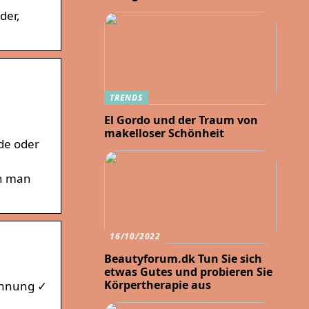
der,
TRENDS
El Gordo und der Traum von
makelloser Schönheit
de oder
nn man
16/10/2022
Beautyforum.dk Tun Sie sich
etwas Gutes und probieren Sie
Körpertherapie aus
ennung ✓