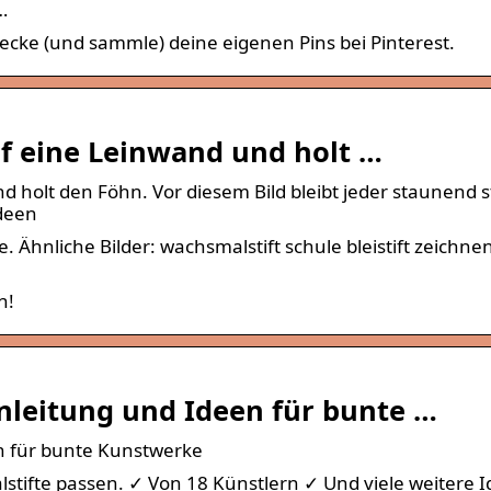
…
decke (und sammle) deine eigenen Pins bei Pinterest.
uf eine Leinwand und holt …
d holt den Föhn. Vor diesem Bild bleibt jeder staunend 
ideen
Ähnliche Bilder: wachsmalstift schule bleistift zeichne
n!
nleitung und Ideen für bunte …
n für bunte Kunstwerke
stifte passen. ✓ Von 18 Künstlern ✓ Und viele weitere I