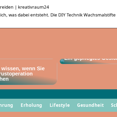
reiden | kreativraum24
ch, was dabei entsteht. Die DIY Technik Wachsmalstifte
Ein gepflegtes Gesic
 wissen, wenn Sie
rustoperation
hen
hrung
Erholung
Lifestyle
Gesundheit
Sc