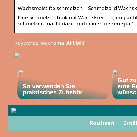
Wachsmalstifte schmelzen – Schmelzbild Wachsk
Eine Schmelztechnik mit Wachskreiden, unglaubli
schmelzen macht dazu noch einen rießen Spaß.
Keywords: wachsmalstift bild
Gut zu
So verwenden Sie
eine B
praktisches Zubehör
wünsc
Routinen
Ernä