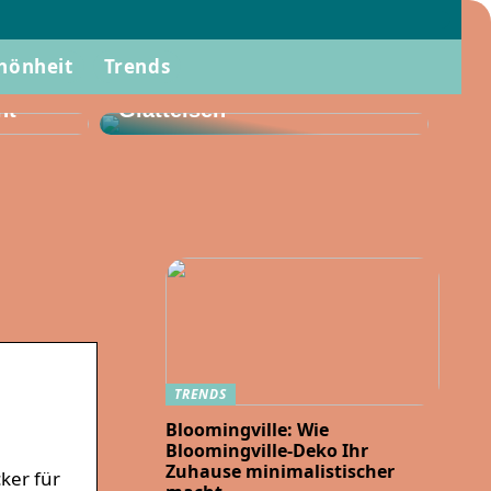
hönheit
Trends
Stylen Sie Ihr Haar diesen
Sommer mit einem
ht
Glätteisen
TRENDS
Bloomingville: Wie
Bloomingville-Deko Ihr
Zuhause minimalistischer
ker für