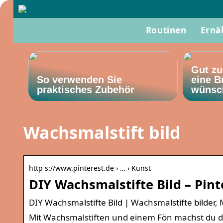
Routinen
Ernä
Gut zu
So verwenden Sie
eine B
praktisches Zubehör
wünsc
Wachsmalstift bild
http s://www.pinterest.de › … › Kunst
DIY Wachsmalstifte Bild – Pint
DIY Wachsmalstifte Bild | Wachsmalstifte bilder,
Mit Wachsmalstiften und einem Fön machst du d