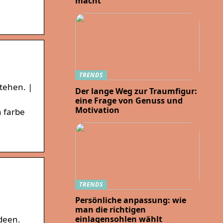
macht
TRENDS
stehen. |
Der lange Weg zur Traumfigur:
eine Frage von Genuss und
Motivation
n farbe
TRENDS
Persönliche anpassung: wie
man die richtigen
deen.
einlagensohlen wählt