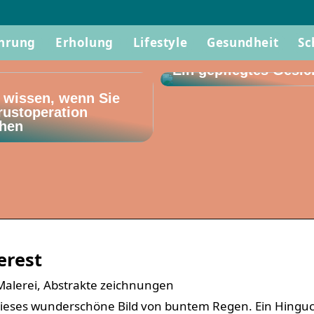
hrung
Erholung
Lifestyle
Gesundheit
Sc
Ein gepflegtes Gesic
 wissen, wenn Sie
rustoperation
hen
erest
 Malerei, Abstrakte zeichnungen
ieses wunderschöne Bild von buntem Regen. Ein Hinguc