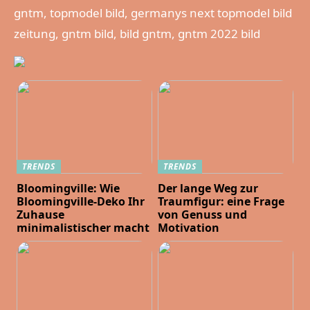
gntm, topmodel bild, germanys next topmodel bild
zeitung, gntm bild, bild gntm, gntm 2022 bild
TRENDS
TRENDS
Bloomingville: Wie
Der lange Weg zur
Bloomingville-Deko Ihr
Traumfigur: eine Frage
Zuhause
von Genuss und
minimalistischer macht
Motivation