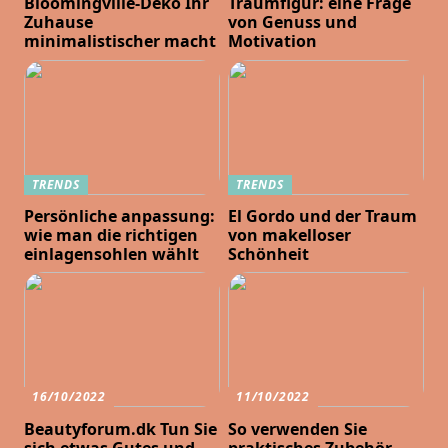
Bloomingville-Deko Ihr
Traumfigur: eine Frage
Zuhause
von Genuss und
minimalistischer macht
Motivation
TRENDS
TRENDS
Persönliche anpassung:
El Gordo und der Traum
wie man die richtigen
von makelloser
einlagensohlen wählt
Schönheit
16/10/2022
11/10/2022
Beautyforum.dk Tun Sie
So verwenden Sie